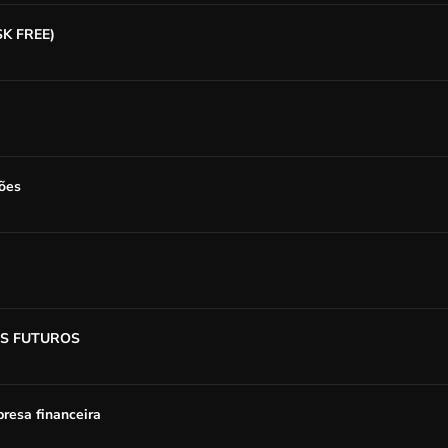
SK FREE)
ões
OS FUTUROS
resa financeira